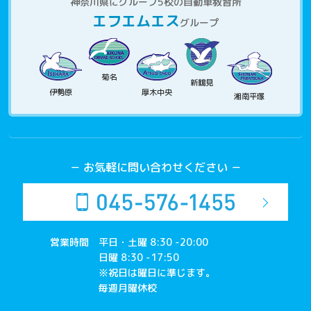
神奈川県にグループ5校の自動車教習所
エフエムエス
グループ
菊名
新鶴見
伊勢原
厚木中央
湘南平塚
－ お気軽に問い合わせください －
営業時間
平日・土曜 8:30 -20:00
日曜 8:30 -17:50
※祝日は曜日に準じます。
毎週月曜休校