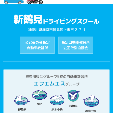
神奈川県横浜市鶴見区上末吉 2-7-1
公安委員会指定
指定自動車教習所
自動車教習所
公正取引協議会
神奈川県にグループ5校の自動車教習所
エフエムエス
グループ
菊名
新鶴見
伊勢原
厚木中央
湘南平塚