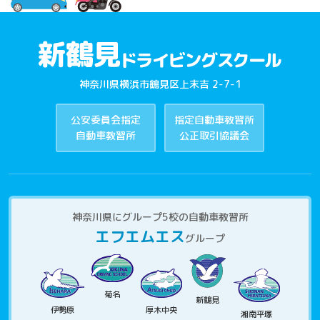
神奈川県横浜市鶴見区上末吉 2-7-1
公安委員会指定
指定自動車教習所
自動車教習所
公正取引協議会
神奈川県にグループ5校の自動車教習所
エフエムエス
グループ
菊名
新鶴見
伊勢原
厚木中央
湘南平塚