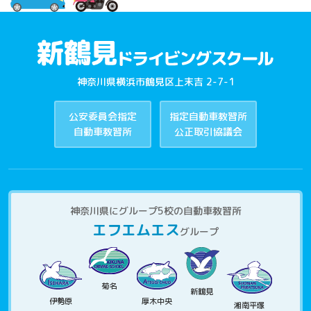
神奈川県横浜市鶴見区上末吉 2-7-1
公安委員会指定
指定自動車教習所
自動車教習所
公正取引協議会
神奈川県にグループ5校の自動車教習所
エフエムエス
グループ
菊名
新鶴見
伊勢原
厚木中央
湘南平塚