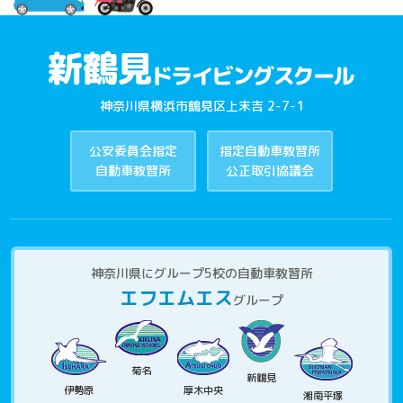
神奈川県横浜市鶴見区上末吉 2-7-1
公安委員会指定
指定自動車教習所
自動車教習所
公正取引協議会
神奈川県にグループ5校の自動車教習所
エフエムエス
グループ
菊名
新鶴見
伊勢原
厚木中央
湘南平塚