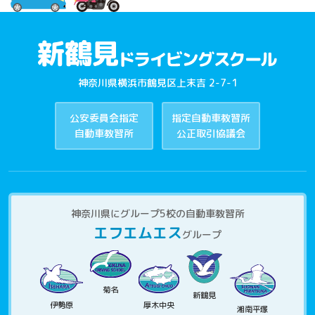
神奈川県横浜市鶴見区上末吉 2-7-1
公安委員会指定
指定自動車教習所
自動車教習所
公正取引協議会
神奈川県にグループ5校の自動車教習所
エフエムエス
グループ
菊名
新鶴見
伊勢原
厚木中央
湘南平塚