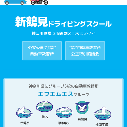
神奈川県横浜市鶴見区上末吉 2-7-1
公安委員会指定
指定自動車教習所
自動車教習所
公正取引協議会
神奈川県にグループ5校の自動車教習所
エフエムエス
グループ
菊名
新鶴見
伊勢原
厚木中央
湘南平塚