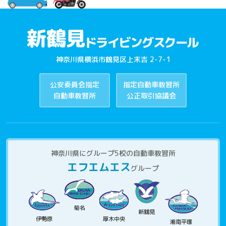
神奈川県横浜市鶴見区上末吉 2-7-1
公安委員会指定
指定自動車教習所
自動車教習所
公正取引協議会
神奈川県にグループ5校の自動車教習所
エフエムエス
グループ
菊名
新鶴見
伊勢原
厚木中央
湘南平塚