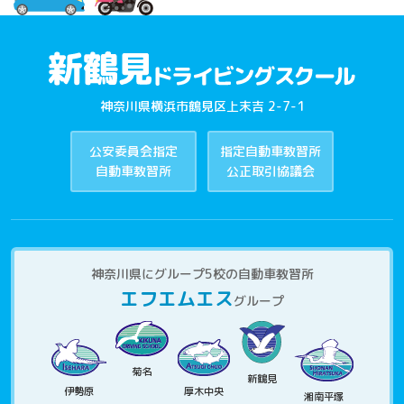
神奈川県横浜市鶴見区上末吉 2-7-1
公安委員会指定
指定自動車教習所
自動車教習所
公正取引協議会
神奈川県にグループ5校の自動車教習所
エフエムエス
グループ
菊名
新鶴見
伊勢原
厚木中央
湘南平塚