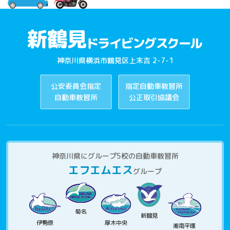
神奈川県横浜市鶴見区上末吉 2-7-1
公安委員会指定
指定自動車教習所
自動車教習所
公正取引協議会
神奈川県にグループ5校の自動車教習所
エフエムエス
グループ
菊名
新鶴見
伊勢原
厚木中央
湘南平塚