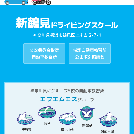
神奈川県横浜市鶴見区上末吉 2-7-1
公安委員会指定
指定自動車教習所
自動車教習所
公正取引協議会
神奈川県にグループ5校の自動車教習所
エフエムエス
グループ
菊名
新鶴見
伊勢原
厚木中央
湘南平塚