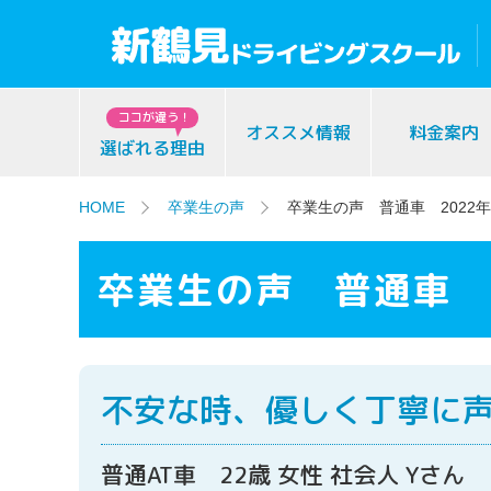
ココが違う！
オススメ情報
料金案内
選ばれる理由
HOME
卒業生の声
卒業生の声 普通車 2022年
卒業生の声 普通車 
不安な時、優しく丁寧に
普通AT車 22歳 女性 社会人 Yさん